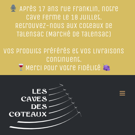
Après 17 ans rue Franklin, notre
cave ferme le 18 juillet.
Retrouvez-nous aux Coteaux de
Talensac (Marché de Talensac)
Vos produits préférés et vos livraisons
continuent.
Merci pour votre fidélité
Passer
au
contenu