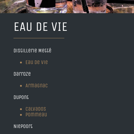
EAU DE VIE
Distillerie Metté
Eau de Vie
Darroze
Armagnac
Dupont
Calvados
Pommeau
Niepoort