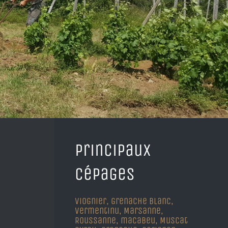
Principaux
cépages
Viognier, Grenache blanc,
Vermentinu, Marsanne,
Roussanne, macabeu, Muscat