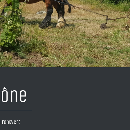
hône
 Fontvert