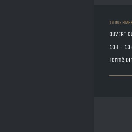
18 RUE FRAN
OUVERT D
10h - 13
Fermé di