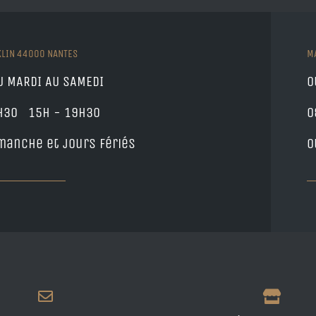
KLIN 44000 NANTES
M
U MARDI AU SAMEDI
O
h30 15h - 19h30
0
manche et jours fériés
O