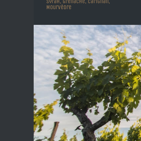
syrah, Grenache, Carignan,
Mourvèdre