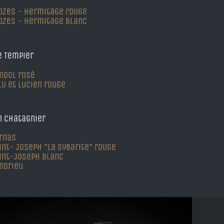
ozes - Hermitage rouge
ozes - Hermitage blanc
 Tempier
ndol rosé
lu et Lucien rouge
n Chatagnier
rnas
int- Joseph "La Sybarite" rouge
int-Joseph blanc
ndrieu