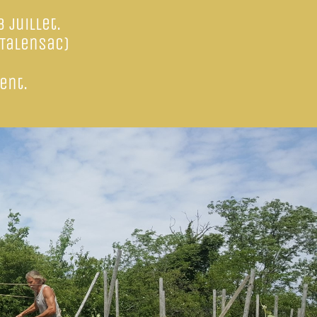
 juillet.
Talensac)
ent.