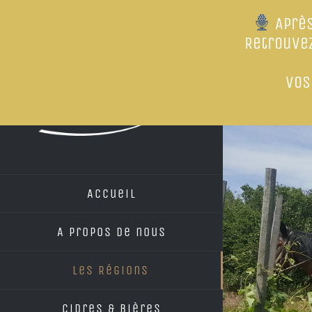
Après
Retrouve
Vos
Passer
au
contenu
Accueil
A propos de nous
Les Régions
Cidres & Bières