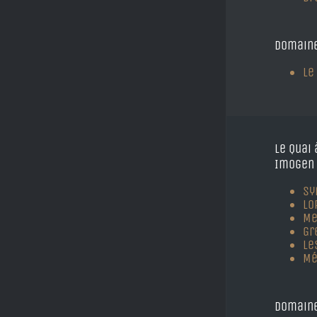
Domaine
Le
Le Quai 
Imogen 
Sy
Lo
Me
Gr
Le
Mé
Domaine