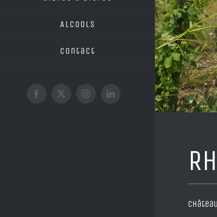
Alcools
Contact
Facebook
X
Instagram
LinkedIn
R
Château