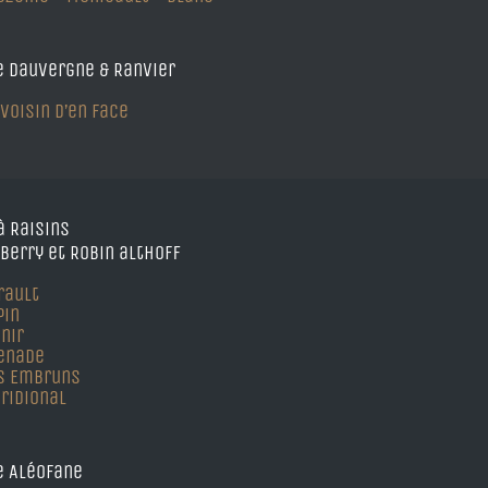
 Dauvergne & Ranvier
 voisin d’en face
à Raisins
Berry et Robin althoff
rault
pin
nir
enade
s Embruns
ridional
 Aléofane