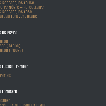
s Restanques rouge
urre Nègre – parcellaire
s Restanques rosé
ateau Fontvert Blanc
 de Peyre
 Blog
sto ( blanc)
 Blog ( rouge)
 Lucien Tramier
treries
e Lombard
ognier
ézème « Monicault » blanc